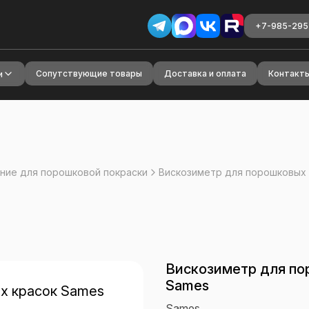
+7-985-295
Сопутствующие товары
Доставка и оплата
Контакт
и
ние для порошковой покраски
Вискозиметр для порошковых 
Вискозиметр для по
Sames
Sames