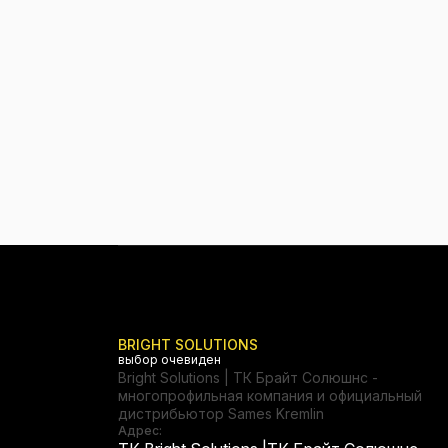
BRIGHT SOLUTIONS
выбор очевиден
Bright Solutions | ТК Брайт Солюшнс -
многопрофильная компания и официальный
дистрибьютор Sames Kremlin
Адрес: