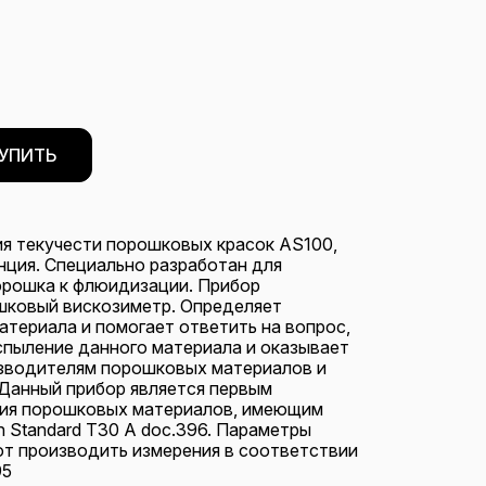
УПИТЬ
я текучести порошковых красок AS100,
ция. Специально разработан для
орошка к флюидизации. Прибор
шковый вискозиметр. Определяет
териала и помогает ответить на вопрос,
спыление данного материала и оказывает
зводителям порошковых материалов и
Данный прибор является первым
ния порошковых материалов, имеющим
h Standard Т30 А doc.396. Параметры
ют производить измерения в соответствии
95