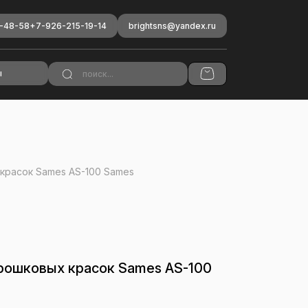
-48-58
+7-926-215-19-14
brightsns@yandex.ru
ы
красок Sames AS-100 Sames
рошковых красок Sames AS-100