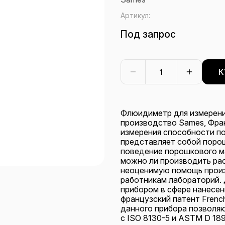
Артикул:
Под запрос
К
Флюидиметр для измерени
производство Sames, Фран
измерения способности п
представляет собой поро
поведение порошкового ма
можно ли производить ра
неоценимую помощь прои
работникам лабораторий. 
прибором в сфере нанесе
французский патент Frenc
данного прибора позволя
с ISO 8130-5 и ASTM D 18