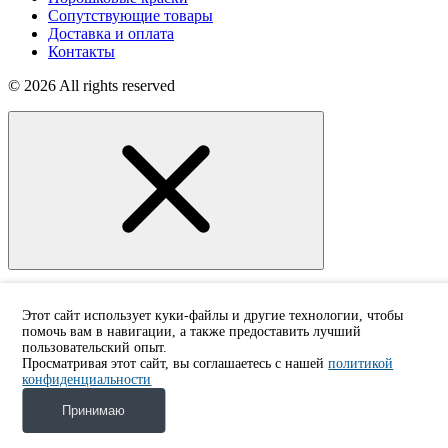
Сопутствующие товары
Доставка и оплата
Контакты
© 2026 All rights reserved
Заказать звонок
Этот сайт использует куки-файлы и другие технологии, чтобы
помочь вам в навигации, а также предоставить лучший
Мы свяжемся с вами в ближайшее время!
пользовательский опыт.
Просматривая этот сайт, вы соглашаетесь с нашей
политикой
конфиденциальности
Принимаю
Я предоставляю согласие на обработку персональных
данных, а также подтверждаю ознакомление с
Политикой